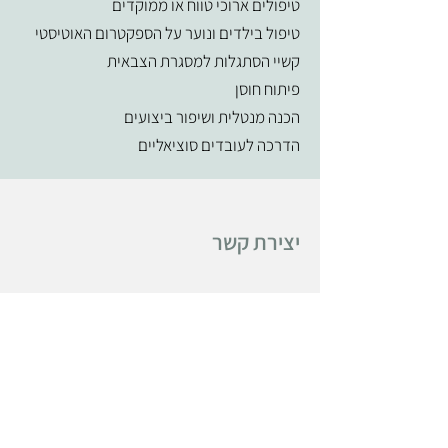
טיפולים ארוכי טווח או ממוקדים
טיפול בילדים ונוער
על הספקטרום האוטיסטי
קשיי הסתגלות למסגרת הצבאית
פיתוח חוסן
הכנה מנטלית ושיפור ביצועים
הדרכה לעובדים סוציאליים
יצירת קשר
"אם יוצאים מגיעים למקומות נפלאים!" /
ד"ר סוס
קליניקה בקרית אונו
טלפון:
0523379566